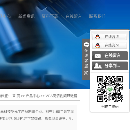
品中心
新闻资讯
资料下载
在线留言
联系我们
在线咨询
在线咨询
在
在线留言
线
客
分享到...
服
前位置：
首 页
>>
产品中心
>>
VGA高清视频显微镜
扫描二维码
高科技型光学产品制造企业。拥有近60年光学显
主要经营项目有:光学显微镜、影像测量设备、机