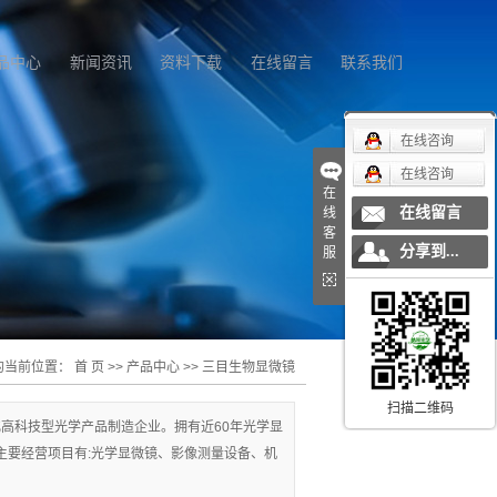
品中心
新闻资讯
资料下载
在线留言
联系我们
在线咨询
在线咨询
在
在线留言
线
客
分享到...
服
的当前位置：
首 页
>>
产品中心
>>
三目生物显微镜
扫描二维码
高科技型光学产品制造企业。拥有近60年光学显
主要经营项目有:光学显微镜、影像测量设备、机