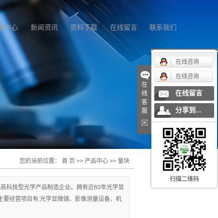
品中心
新闻资讯
资料下载
在线留言
联系我们
在线咨询
在线咨询
在
在线留言
线
客
分享到...
服
您的当前位置：
首 页
>>
产品中心
>>
量块
扫描二维码
高科技型光学产品制造企业。拥有近60年光学显
主要经营项目有:光学显微镜、影像测量设备、机